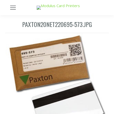
PAXTON20NET220695-573.JPG